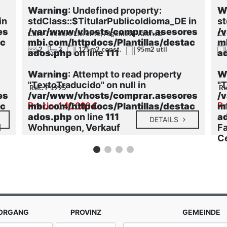
Warning
: Undefined property:
W
in
stdClass::$TitularPublicoIdioma_DE in
st
es
/var/www/vhosts/comprar.asesores
/
Calle Teodoro Llorente, Algemesí, Valencia
CL
ac
mbi.com/httpdocs/Plantillas/destac
m
2
2
125m2 const.
95m2 util
ados.php
on line
111
a
Warning
: Attempt to read property
W
"TextoTraducido" on null in
"T
Ref.: P1995
Re
es
/var/www/vhosts/comprar.asesores
/
Precio: 140.000 €
Pr
ac
mbi.com/httpdocs/Plantillas/destac
m
ados.php
on line
111
a
DETAILS
l
Wohnungen, Verkauf
Fa
Ce
VORGANG
PROVINZ
GEMEINDE