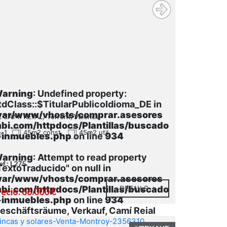
arning
: Undefined property:
tdClass::$TitularPublicoIdioma_DE in
var/www/vhosts/comprar.asesores
 CAMI REIAL, Torrent, Valencia
bi.com/httpdocs/Plantillas/buscado
1
45m2 const.
45m2 util
-inmuebles.php
on line
934
arning
: Attempt to read property
ef.: L275
TextoTraducido" on null in
var/www/vhosts/comprar.asesores
bi.com/httpdocs/Plantillas/buscado
DETAILS
ecio: 66.000 €
-inmuebles.php
on line
934
eschäftsräume, Verkauf, Camí Reial