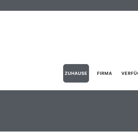
ZUHAUSE
FIRMA
VERFÜ
WARNING
: UNDE
PROPERTY:
STDCLASS::$TI