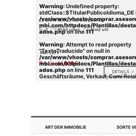
ty:
Warning
: Undefined property:
ioma_DE in
stdClass::$TitularPublicoIdioma_DE 
.asesores
/var/www/vhosts/comprar.asesor
CL CAMI REIAL, Torrent, Valencia
as/destac
mbi.com/httpdocs/Plantillas/dest
1
util
45m2 const.
45m2 util
ados.php
on line
111
roperty
Warning
: Attempt to read property
"TextoTraducido" on null in
Ref.: L275
.asesores
/var/www/vhosts/comprar.asesor
Precio: 66.000 €
as/destac
mbi.com/httpdocs/Plantillas/dest
ados.php
on line
111
DETAILS
DETAILS
 - Ciutat
Geschäftsräume, Verkauf, Camí Reia
ART DER IMMOBILIE
SORTE 