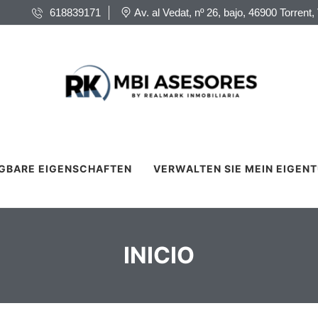
618839171
Av. al Vedat, nº 26, bajo, 46900 Torrent,
GBARE EIGENSCHAFTEN
VERWALTEN SIE MEIN EIGEN
DETAILS
INICIO
FINED
TULARPUBLICO