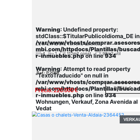
Warning
: Undefined property:
stdClass::$TitularPublicoIdioma_DE in
/var/www/vhosts/comprar.asesore
CL SALVADOR, Torrent, Valencia
mbi.com/httpdocs/Plantillas/busca
4
1
112m2 const.
98m2 util
r-inmuebles.php
on line
934
Warning
: Attempt to read property
Ref.: P2088
"TextoTraducido" on null in
/var/www/vhosts/comprar.asesore
mbi.com/httpdocs/Plantillas/busca
DETAILS
Precio: 220.000 €
r-inmuebles.php
on line
934
Wohnungen, Verkauf, Zona Avenida al
Vedat
VERKA