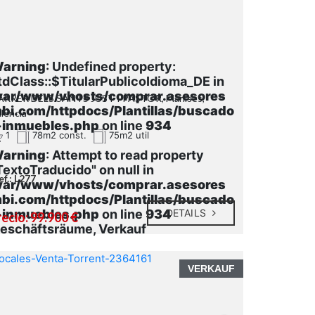
arning
: Undefined property:
tdClass::$TitularPublicoIdioma_DE in
var/www/vhosts/comprar.asesores
ARRER DELS SANTS JUST I PASTOR, Manises,
bi.com/httpdocs/Plantillas/buscado
lencia
-inmuebles.php
on line
934
1
78m2 const.
75m2 util
arning
: Attempt to read property
TextoTraducido" on null in
ef.: L277
var/www/vhosts/comprar.asesores
bi.com/httpdocs/Plantillas/buscado
-inmuebles.php
on line
934
DETAILS
ecio: 99.900 €
eschäftsräume, Verkauf
VERKAUF