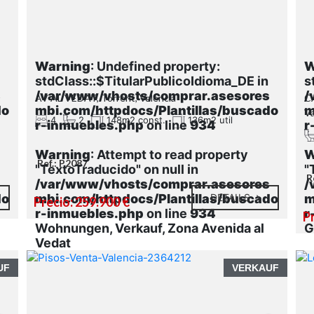
Warning
: Undefined property:
W
stdClass::$TitularPublicoIdioma_DE in
s
s
/var/www/vhosts/comprar.asesores
/
AV AL VEDAT, Torrent, Valencia
C
do
mbi.com/httpdocs/Plantillas/buscado
m
Va
4
2
148m2 const.
136m2 util
r-inmuebles.php
on line
934
r
Warning
: Attempt to read property
W
Ref.: P2087
"TextoTraducido" on null in
"
R
s
/var/www/vhosts/comprar.asesores
/
do
mbi.com/httpdocs/Plantillas/buscado
DETAILS
m
Precio: 259.900 €
r-inmuebles.php
on line
934
r
Pr
Wohnungen, Verkauf, Zona Avenida al
G
Vedat
UF
VERKAUF