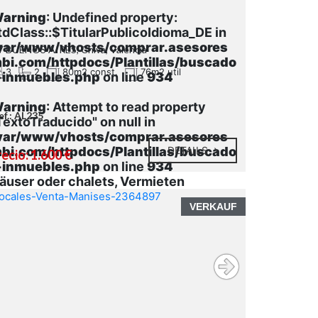
arning
: Undefined property:
tdClass::$TitularPublicoIdioma_DE in
var/www/vhosts/comprar.asesores
 BUENOS AIRES, Chiva, Valencia
bi.com/httpdocs/Plantillas/buscado
3
2
80m2 const.
76m2 util
-inmuebles.php
on line
934
arning
: Attempt to read property
ef.: AL235
TextoTraducido" on null in
var/www/vhosts/comprar.asesores
bi.com/httpdocs/Plantillas/buscado
DETAILS
ecio: 1.600 €
-inmuebles.php
on line
934
äuser oder chalets, Vermieten
VERKAUF