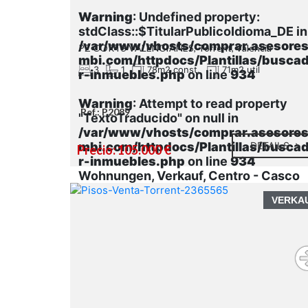
Warning
: Undefined property:
stdClass::$TitularPublicoIdioma_DE in
/var/www/vhosts/comprar.asesore
PZ CORTS VALENCIANES, Torrent, Valencia
mbi.com/httpdocs/Plantillas/busca
3
1
78m2 const.
71m2 util
r-inmuebles.php
on line
934
Warning
: Attempt to read property
Ref.: P2089
"TextoTraducido" on null in
/var/www/vhosts/comprar.asesore
mbi.com/httpdocs/Plantillas/busca
DETAILS
Precio: 105.000 €
r-inmuebles.php
on line
934
Wohnungen, Verkauf, Centro - Casco
antiguo
VERKA