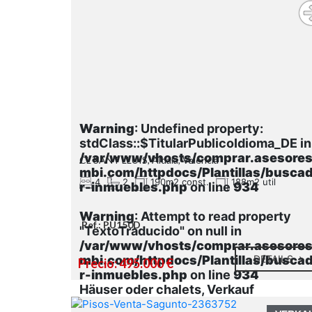
Warning
: Undefined property:
stdClass::$TitularPublicoIdioma_DE in
/var/www/vhosts/comprar.asesore
CL SANT LLUIS, Aldaia, Valencia
mbi.com/httpdocs/Plantillas/busca
4
2
190m2 const.
188m2 util
r-inmuebles.php
on line
934
Warning
: Attempt to read property
Ref.: PU150D
"TextoTraducido" on null in
/var/www/vhosts/comprar.asesore
mbi.com/httpdocs/Plantillas/busca
DETAILS
Precio: 495.000 €
r-inmuebles.php
on line
934
Häuser oder chalets, Verkauf