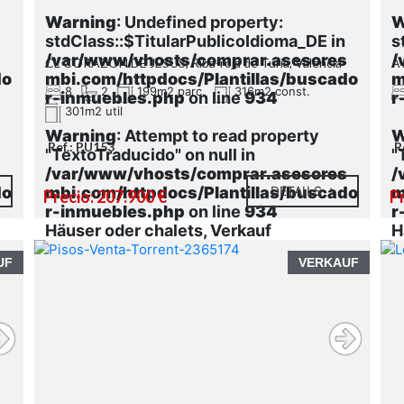
Warning
: Undefined property:
W
stdClass::$TitularPublicoIdioma_DE in
s
s
/var/www/vhosts/comprar.asesores
/
CL CORAZON DE JESUS, Riba-roja de Túria, Valencia
AV
do
mbi.com/httpdocs/Plantillas/buscado
m
8
2
199m2 parc.
316m2 const.
r-inmuebles.php
on line
934
r
301m2 util
Warning
: Attempt to read property
W
Ref.: PU153
R
"TextoTraducido" on null in
"
s
/var/www/vhosts/comprar.asesores
/
do
mbi.com/httpdocs/Plantillas/buscado
DETAILS
m
Precio: 207.900 €
Pr
r-inmuebles.php
on line
934
r
Häuser oder chalets, Verkauf
H
UF
VERKAUF