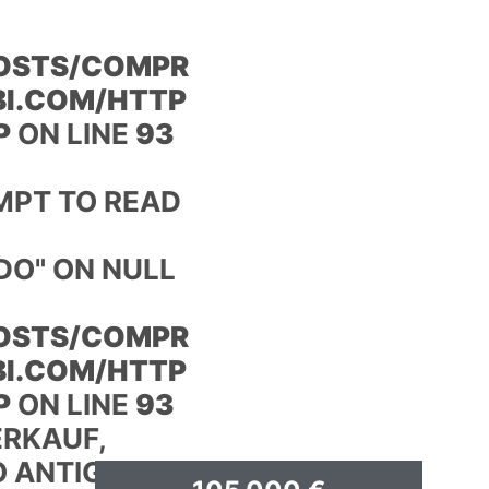
OSTS/COMPR
I.COM/HTTP
P
ON LINE
93
MPT TO READ
DO" ON NULL
OSTS/COMPR
I.COM/HTTP
P
ON LINE
93
RKAUF,
O ANTIGUO