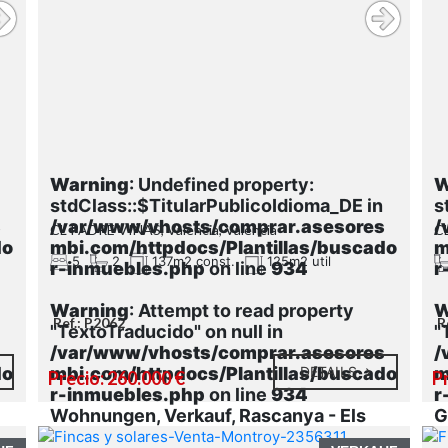
Warning
: Undefined property:
W
stdClass::$TitularPublicoIdioma_DE in
s
s
/var/www/vhosts/comprar.asesores
/
CL PADRE VIÑAS, Valencia, Valencia
CL
do
mbi.com/httpdocs/Plantillas/buscado
m
5
2
137m2 const.
125m2 util
r-inmuebles.php
on line
934
r
Warning
: Attempt to read property
W
Ref.: P2062
R
"TextoTraducido" on null in
"
s
/var/www/vhosts/comprar.asesores
/
do
mbi.com/httpdocs/Plantillas/buscado
DETAILS
m
Precio: 260.000 €
Pr
r-inmuebles.php
on line
934
r
Wohnungen, Verkauf, Rascanya - Els
G
Orriols