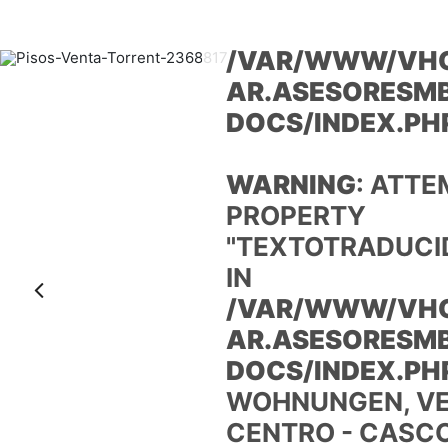
IDIOMA_DE IN
/VAR/WWW/VH
AR.ASESORESMB
DOCS/INDEX.PH
WARNING
: ATTE
PROPERTY
"TEXTOTRADUCI
IN
Anterior
/VAR/WWW/VH
AR.ASESORESMB
DOCS/INDEX.PH
WOHNUNGEN, VE
CENTRO - CASC