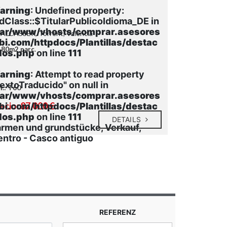
arning
: Undefined property:
Warning
:
dClass::$TitularPublicoIdioma_DE in
stdClass::
var/www/vhosts/comprar.asesores
/var/www
 ALCÀSSER, Torrent, Valencia
CL ESGLESIA, T
bi.com/httpdocs/Plantillas/destac
mbi.com/h
80m2 parc.
122m2 parc
dos.php
on line
111
ados.php
arning
: Attempt to read property
Warning
:
extoTraducido" on null in
"TextoTrad
f.: T60
Ref.: T58
var/www/vhosts/comprar.asesores
/var/www
ecio: 87.000 €
Precio: 105
bi.com/httpdocs/Plantillas/destac
mbi.com/h
dos.php
on line
111
ados.php
DETAILS
rmen und grundstücke, Verkauf,
Farmen und
ntro - Casco antiguo
Centro - C
REFERENZ