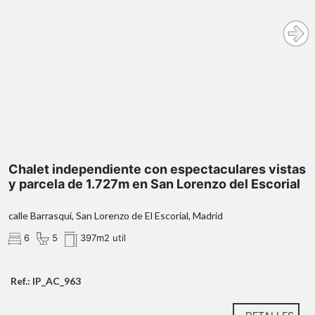
parcela privada· 6 dormitorios · 6 baños
vistas
realmente impresionantes
parcela de 1.727 m² de jardín
Chalet independiente con espectaculares vistas
90 m² de porches
y parcela de 1.727m en San Lorenzo del Escorial
calle Barrasqui, San Lorenzo de El Escorial, Madrid
6
5
397m2 util
sensación
de espacio y comodidad
Presentamos una vivienda verdaderamente única: un
chale
Ref.: IP_AC_963
En la
planta baja
, de 61 m², encontramos un espacio diáfano