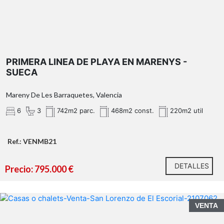
PRIMERA LINEA DE PLAYA EN MARENYS -
SUECA
Mareny De Les Barraquetes, Valencia
6
3
742m2 parc.
468m2 const.
220m2 util
Ref.: VENMB21
DETALLES
Precio: 795.000 €
VENTA
Vistas espectaculares abiertas al paisaje · 1.727 m² de