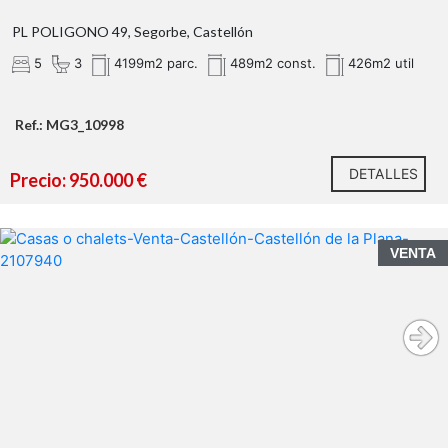
grandeza de este inmueble que está listo para recibir a
PL POLIGONO 49, Segorbe, Castellón
sus nuevos propietarios.
5
3
4199m2 parc.
489m2 const.
426m2 util
Ref.: MG3_10998
DETALLES
Precio: 950.000 €
VENTA
Agencia Registrada con el Nº 1.383 en el Registro
Obligatorio de Agentes Inmobiliarios de la Comunitat
Valenciana. Puede consultar en la web de la GVA.