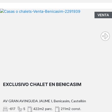
Valenciana. Puede consultar en la web de la GVA.
El precio del inmueble no incluye los honorarios de la
agencia que ascienden al 3% del precio final del
VENTA
inmueble, ni los gastos de notaría y registro de la
propiedad (que están sujetos a aranceles y varían
dependiendo del precio de escrituración), ni los
impuestos (que en la Comunitat Valenciana varían
dependiendo del precio del inmueble y de las
características personales del comprador
EXCLUSIVO CHALET EN BENICASIM
AV GRAN AVINGUDA JAUME I, Benicasim, Castellón
-617
5
422m2 parc.
211m2 const.