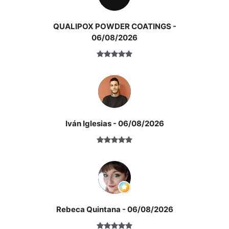
profesionales acr
QUALIPOX POWDER COATINGS
-
id_doc_sforms=62954&formato_doc=HTML&xml
cocina
isla central y
06/08/2026
zona de comedor
La promoción y venta es realizada bajo mandato de excl
San Lorenzo del Escorial
Iván Iglesias
- 06/08/2026
este tamaño de parcela, estas
dimensiones y estas vistas abiertas
Rebeca Quintana
- 06/08/2026