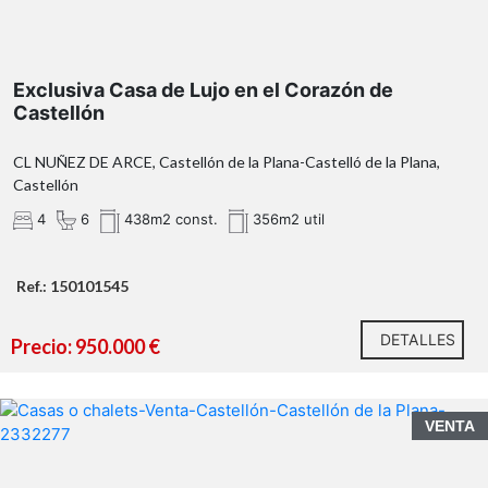
Exclusiva Casa de Lujo en el Corazón de
Castellón
CL NUÑEZ DE ARCE, Castellón de la Plana-Castelló de la Plana,
Castellón
4
6
438m2 const.
356m2 util
https://habitatge.gva.es/es/registres-en-materia-
habitatge
Ref.: 150101545
DETALLES
Precio: 950.000 €
VENTA