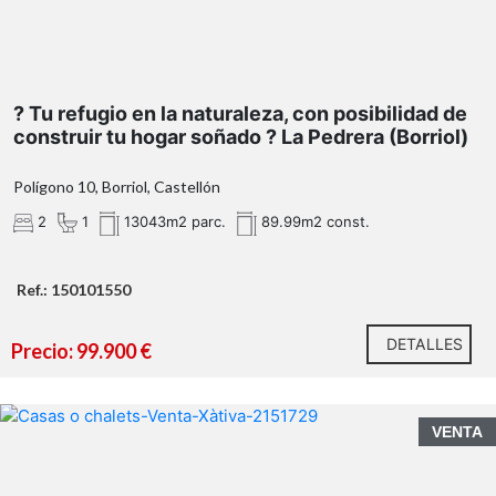
? Tu refugio en la naturaleza, con posibilidad de
construir tu hogar soñado ? La Pedrera (Borriol)
https://habitatge.gva.es/es/registres-en-materia-
habitatge
Polígono 10, Borriol, Castellón
2
1
13043m2 parc.
89.99m2 const.
Ref.: 150101550
DETALLES
Precio: 99.900 €
VENTA