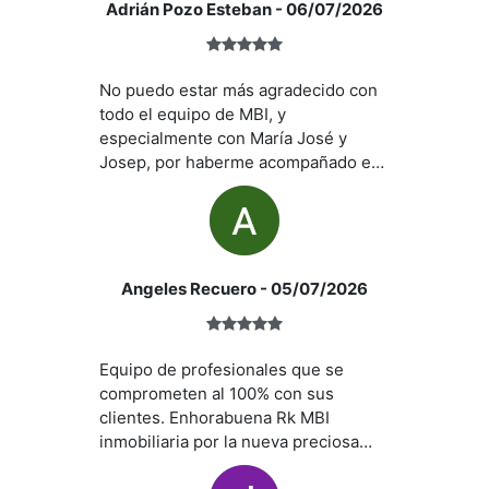
Adrián Pozo Esteban
- 06/07/2026
No puedo estar más agradecido con
todo el equipo de MBI, y
especialmente con María José y
Josep, por haberme acompañado en
la compra de mi primera vivienda.
Desde el primer contacto con María
José, cuando solicité visitar el piso,
el trato fue excepcional. Durante el
proceso me surgieron varias dudas e
Angeles Recuero
- 05/07/2026
inseguridades (ya que era la compra
de mi primera vivienda), pero en
ningún momento me sentí solo.
Equipo de profesionales que se
Tanto María José como Josep
comprometen al 100% con sus
estuvieron siempre disponibles para
clientes. Enhorabuena Rk MBI
resolver cualquier pregunta, ya fuera
inmobiliaria por la nueva preciosa
sobre el proceso de compra,
oficina en Torrent!
aspectos económicos o cualquier