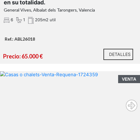
en su totalidad.
General Vives, Albalat dels Tarongers, Valencia
Gastos de notaría y Registro de la
6
1
205m2 util
Propiedad:
Ref.: ABL26018
Si se precisa
DETALLES
Precio: 65.000 €
hipoteca,
VENTA