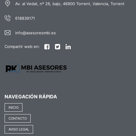
proceso fuese complicado. Siempre
Av. al Vedat, nº 26, bajo, 46900 Torrent, Valencia, Torrent
me explicaron cada paso con claridad
y me transmitieron mucha confianza.
618839171
Da gusto encontrarse con
profesionales que, además de
info@asesoresmbi.es
conocer perfectamente su trabajo, se
implican de verdad con las personas.
Compartir web en:
Solo puedo daros las gracias por
vuestra dedicación, vuestra paciencia
y vuestra calidad humana.
Recomendaré MBI a cualquier
persona que esté buscando comprar
o vender una vivienda
NAVEGACIÓN RÁPIDA
INICIO
CONTACTO
AVISO LEGAL