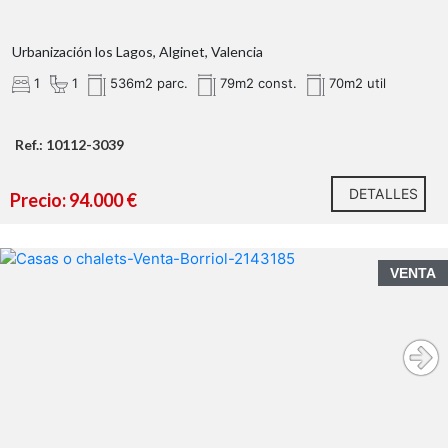
Obligatorio de Agentes Inmobiliarios de la Comunitat
Valenciana. Puede consultar en la web de la GVA:
Urbanización los Lagos, Alginet, Valencia
1
1
536m2 parc.
79m2 const.
70m2 util
Ref.: 10112-3039
DETALLES
Precio: 94.000 €
VENTA